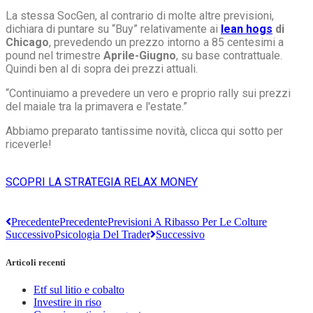
La stessa SocGen, al contrario di molte altre previsioni,
dichiara di puntare su “Buy” relativamente ai
lean hogs
di
Chicago
, prevedendo un prezzo intorno a 85 centesimi a
pound nel trimestre
Aprile-Giugno
, su base contrattuale.
Quindi ben al di sopra dei prezzi attuali.
“Continuiamo a prevedere un vero e proprio rally sui prezzi
del maiale tra la primavera e l'estate.”
Abbiamo preparato tantissime novità, clicca qui sotto per
riceverle!
SCOPRI LA STRATEGIA RELAX MONEY
Precedente
Precedente
Previsioni A Ribasso Per Le Colture
Successivo
Psicologia Del Trader
Successivo
Articoli recenti
Etf sul litio e cobalto
Investire in riso