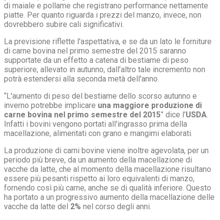
di maiale e pollame che registrano performance nettamente
piatte. Per quanto riguarda i prezzi del manzo, invece, non
dovrebbero subire cali significativi.
La previsione riflette l'aspettativa, e se da un lato le forniture
di carne bovina nel primo semestre del 2015 saranno
supportate da un effetto a catena di bestiame di peso
superiore, allevato in autunno, dall’altro tale incremento non
potrà estendersi alla seconda metà dell'anno.
“L'aumento di peso del bestiame dello scorso autunno e
inverno potrebbe implicare
una
maggiore produzione di
carne bovina nel primo semestre del 2015
” dice l’
USDA
.
Infatti i bovini vengono portati all'ingrasso prima della
macellazione, alimentati con grano e mangimi elaborati.
La produzione di carni bovine viene inoltre agevolata, per un
periodo più breve, da un aumento della macellazione di
vacche da latte, che al momento della macellazione risultano
essere più pesanti rispetto ai loro equivalenti di manzo,
fornendo così più carne, anche se di qualità inferiore. Questo
ha portato a un progressivo aumento della macellazione delle
vacche da latte del
2%
nel corso degli anni.