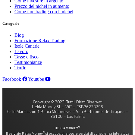
Come investire in argento
Prezzo del nichel in aumento
Come fare trading con il nichel
Categorie
Blog
Formazione Relax Trading
Isole Canarie
Lavoro
Tasse e fisco
Testimonianze
Truffe
Facebook
Youtube
Copyright © 2023. Tutti i Diritti Riservati
Hekla Money SL – VAT – ESB76233295
Calle Mar Caspio 1 Bahia Meloneras – San Bartolome’ de Tirajana –
35100 – Las Palma
®
HEKLAMONEY
®
Il servizio Relax Money
si occupa di erogare servizi di consulenza interattiva