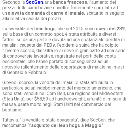
Secondo la
SocGen
, una
banca francese
, l’aumento dei
prezzi delle carni bovine è inoltre fortemente correlato ad
un’
elevata domanda di carne di maiale
, scaturita in seguito
alla relativa caduta dei prezzi.
La svendita dei
lean hogs
, che nel 2015 sono
scesi del 28%
,
sulla base di un contratto spot, è stata attribuita a diversi
fattori: se da una parte è dovuta ad una sostanziale perdita di
maialini, causata dal
PEDv
, l’epidemia suina che ha colpito
l’inverno scorso, dall’altra lo si deve in gran parte ad una serie
di controversie lavorative, registrate nel porti della costa
occidentale, che hanno portato di conseguenza ad un
notevole rallentamento delle esportazioni di maiale nei mesi
di Gennaio e Febbraio.
Giovedì scorso, la vendita dei maiali è stata attribuita in
particolare ad un indebolimento del mercato americano, che
sono stati venduti nel Corn Belt, una regione del Midwestern
(Stati Uniti), per $58,59 ad hundredweight, un'unità di misura di
massa, usata molto negli Stati Uniti nel commercio del
bestiame.
Tuttavia, “la vendita è stata esagerata”, dice SocGen, che
raccomanda “l’
acquisto dei lean hogs a Maggio
.”