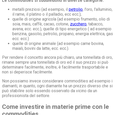
Le commodities si suddividono in diverse categorie:
metalli preziosi (ad esempio, il
petrolio
, l'oro, l'alluminio,
il rame, il platino o il palladio, ecc ecc.);
quelle di origine agricola (ad esempio frumento, olio di
soia, mais, caffè, cacao, cotone,
zucchero
, tabacco,
avena, ecc. ecc.), quelle di tipo energetico ( ad esempio
benzina, gasolio, petrolio, propano, energia elettrica, gas
ecc. ecc.)
quelle di origine animale (ad esempio carne bovina,
maiali, bovini da latte, ecc. ecc.).
Per rendere il concetto ancora più chiaro, una tonnellata di oro,
rimane sempre una tonnellata di oro ed il suo prezzo si può
determinare facilmente, inoltre, è facilmente trasportabile e
non si deperisce facilmente.
Non possiamo invece considerare commodities ad esempio i
diamanti, in quanto, ogni diamante ha un prezzo diverso che si
può stabilire solo essendo osservato da vicino da un
professionista del settore.
Come investire in materie prime con le
commodities