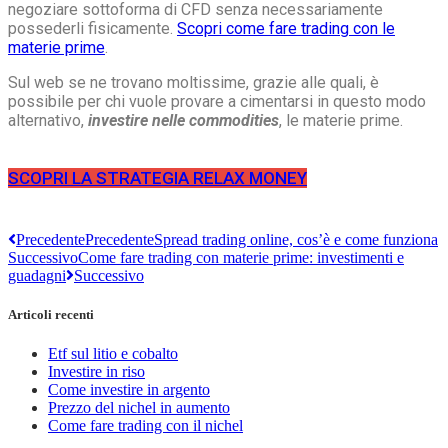
negoziare sottoforma di CFD senza necessariamente
possederli fisicamente.
Scopri come fare trading con le
materie prime
.
Sul web se ne trovano moltissime, grazie alle quali, è
possibile per chi vuole provare a cimentarsi in questo modo
alternativo,
investire nelle commodities
, le materie prime.
SCOPRI LA STRATEGIA RELAX MONEY
Precedente
Precedente
Spread trading online, cos’è e come funziona
Successivo
Come fare trading con materie prime: investimenti e
guadagni
Successivo
Articoli recenti
Etf sul litio e cobalto
Investire in riso
Come investire in argento
Prezzo del nichel in aumento
Come fare trading con il nichel