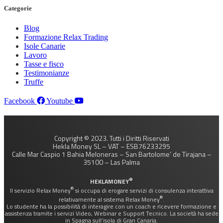
Categorie
Blog
Formazione Relax Trading
Isole Canarie
Lavoro
Tasse e fisco
Testimonianze
Truffe
Facebook
Youtube
Copyright © 2023. Tutti i Diritti Riservati
Hekla Money SL – VAT – ESB76233295
Calle Mar Caspio 1 Bahia Meloneras – San Bartolome’ de Tirajana –
35100 – Las Palma
®
HEKLAMONEY
®
Il servizio Relax Money
si occupa di erogare servizi di consulenza interattiva
®
relativamente al sistema Relax Money
.
Lo studente ha la possibilità di interagire con un coach e ricevere formazione e
assistenza tramite i servizi Video, Webinar e Support Tecnico. La società ha sede
in Spagna sull’isola di Gran Canaria.